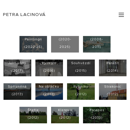
PETRA LACINOVÁ
Skici
Skici - akty
Paintings
(2020-
(2008-
(2022-25)
2025)
2011)
Já a
Jako ušitý
kyvadlo
Souhvězdí
Parazit
(2017)
(2016)
(2015)
(2014)
Pohlednice
Spřízněná
Na obláčku
Rybníky
Strakonic
(2013)
(2013)
(2012)
(2012)
Landart
Landart
Land
Štefle
Klenová
escapes
(2012)
(2012)
(2010)