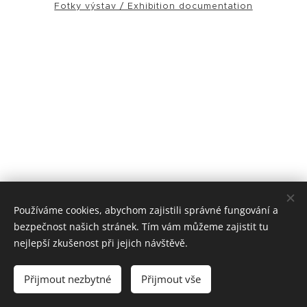
Fotky výstav / Exhibition documentation
Používáme cookies, abychom zajistili správné fungování a
bezpečnost našich stránek. Tím vám můžeme zajistit tu
nejlepší zkušenost při jejich návštěvě.
© 2024
Přijmout nezbytné
Přijmout vše
Vytvořeno službou
Webnode
Cookies